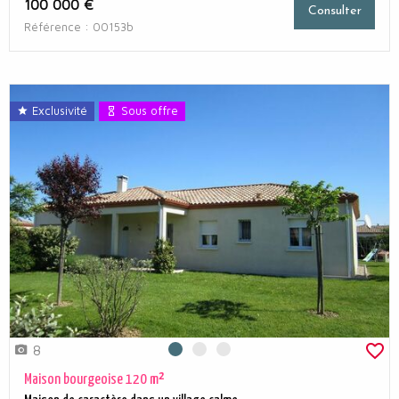
100 000 €
Consulter
Référence : 00153b
Exclusivité
Sous offre
8
Photo 0
Photo 1
Photo 2
Maison bourgeoise 120 m²